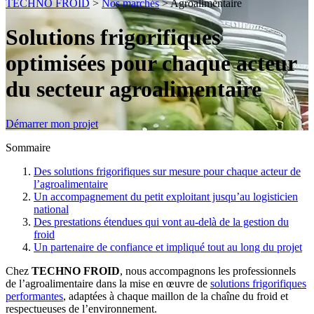
TECHNO FROID
>
Nos marchés
>
Agroalimentaire
Solutions frigorifiques
optimisées
pour chaque acteur
du secteur agroalimentaire
Démarrer mon projet
Sommaire
Des solutions frigorifiques sur mesure pour chaque acteur de
l’agroalimentaire
Un accompagnement du petit exploitant jusqu’au logisticien
national
Des prestations étendues qui vont au-delà de la gestion du
froid
Un partenaire de confiance et impliqué tout au long du projet
Chez
TECHNO FROID
, nous accompagnons les professionnels
de l’agroalimentaire dans la mise en œuvre de
solutions frigorifiques
performantes
, adaptées à chaque maillon de la chaîne du froid et
respectueuses de l’environnement.