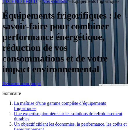
TECHNO FROID
>
Nos solutions
>
Équipements frigorifiques
Équipements frigorifiques :
le
savoir-faire pour combiner
performance énergétique,
réduction de vos
consommations et de votre
impact environnemental
Démarrer mon projet
Sommaire
La maîtrise d’une gamme complète d’équipements
frigorifiques
Une expertise pionnière sur les solutions de refroidissement
durables
Un objectif ciblant les économies, la performance, les coûts et
l’environnement